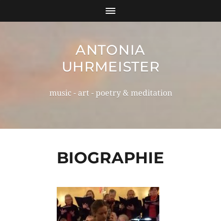
ANTONIA
UHRMEISTER
music - art - poetry & meditation
BIOGRAPHIE