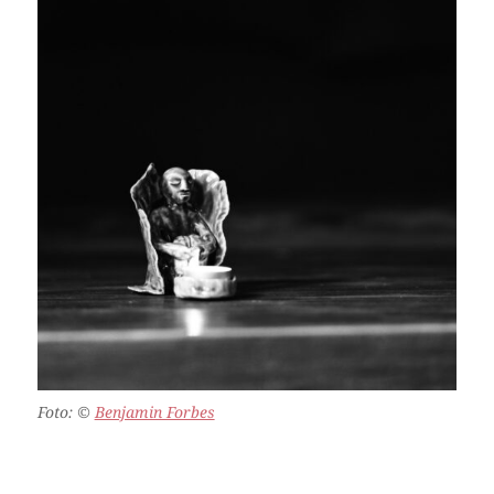
Foto:
©
Benjamin Forbes