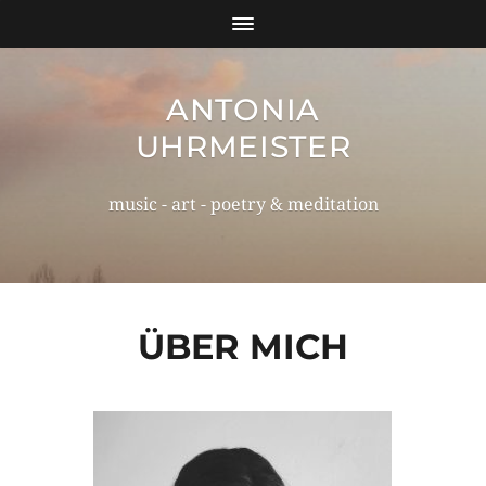
ANTONIA
UHRMEISTER
music - art - poetry & meditation
ÜBER MICH